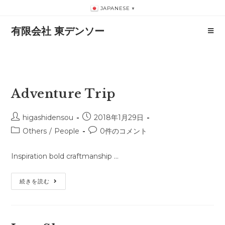
コ
JAPANESE
▼
ン
有限会社 東デンソー
テ
ン
ツ
へ
ス
Adventure Trip
キ
ッ
投
投
higashidensou
2018年1月29日
プ
稿
稿
投
投
Others
/
People
0件のコメント
者:
公
稿
稿
開
カ
コ
Inspiration bold craftmanship …
日:
テ
メ
ゴ
ン
Adventure
続きを読む
リ
ト:
Trip
ー: