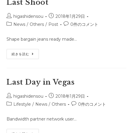
Last Shoot
投
投
higashidensou
2018年1月29日
稿
稿
投
投
News
/
Others
/
Post
0件のコメント
者:
公
稿
稿
開
カ
コ
Shape bargain jeans ready made…
日:
テ
メ
ゴ
ン
Last
続きを読む
リ
ト:
Shoot
ー:
Last Day in Vegas
投
投
higashidensou
2018年1月29日
稿
稿
投
投
Lifestyle
/
News
/
Others
0件のコメント
者:
公
稿
稿
開
カ
コ
Bandwidth partner network user…
日:
テ
メ
ゴ
ン