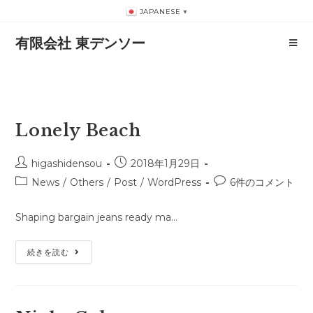
コ
JAPANESE
▼
ン
有限会社 東デンソー
テ
ン
ツ
へ
ス
Lonely Beach
キ
ッ
投
投
higashidensou
2018年1月29日
プ
稿
稿
投
投
News
/
Others
/
Post
/
WordPress
6件のコメント
者:
公
稿
稿
開
カ
コ
Shaping bargain jeans ready ma…
日:
テ
メ
ゴ
ン
Lonely
続きを読む
リ
ト:
Beach
ー: