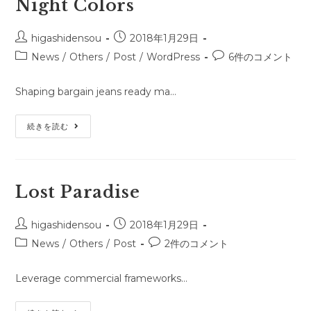
Night Colors
投
投
higashidensou
2018年1月29日
稿
稿
投
投
News
/
Others
/
Post
/
WordPress
6件のコメント
者:
公
稿
稿
開
カ
コ
Shaping bargain jeans ready ma…
日:
テ
メ
ゴ
ン
Night
続きを読む
リ
ト:
Colors
ー:
Lost Paradise
投
投
higashidensou
2018年1月29日
稿
稿
投
投
News
/
Others
/
Post
2件のコメント
者:
公
稿
稿
開
カ
コ
Leverage commercial frameworks…
日:
テ
メ
ゴ
ン